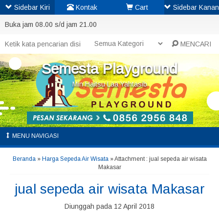
Sidebar Kiri
Kontak
Cart
Sidebar Kanan
Buka jam 08.00 s/d jam 21.00
MENCARI
Semesta Playground
Min Haitsu Laa Yahtasib
MENU NAVIGASI
Beranda
»
Harga Sepeda Air Wisata
» Attachment : jual sepeda air wisata
Makasar
jual sepeda air wisata Makasar
Diunggah pada 12 April 2018