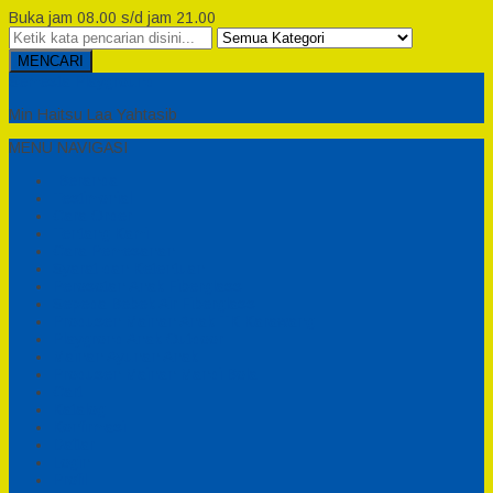
Buka jam 08.00 s/d jam 21.00
MENCARI
Semesta Playground
Min Haitsu Laa Yahtasib
MENU NAVIGASI
Beranda
Testimonial
Cara Order
Tentang Kami
Cara Pemesanan
Syarat dan Ketentuan
Perosotan Anak Fiberglass
Sepeda Bebek Air Fiberglass
Produsen Mainan Anak TK Karawang
Playgrond Anak Outdoor
Mainan Ayunan Anak
Produsen Mainan Mandi Bola
Cart
Katalog
Konfirmasi
Daftar
Login
Profil