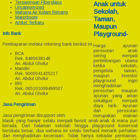
Terowongan Fiberglass
Anak untuk
Uncategorized
Sekolah,
Wahana Air Kolam Renang
Waterboom
Taman,
Artikel Terbaru
Maupun
Playground-
Info Bank
Pembayaran melalui rekening bank berikut ini:
Harga ayunan
perosotan anak
BCA
sering menjadi
Rek.
8465638148
pertimbangan utama
An. Abdul Ghofur
ketika sekolah,
Mandiri
pengelola taman,
Rek.
9000041425217
maupun investor
An. Abdul Ghofur
playground ingin
BRI
menghadirkan
Rek.
065101008499507
perosotan maupun
An. Abdul Ghofur
ayunan yang aman
sekaligus menjadi
Jasa Pengiriman
daya tarik. Ayunan
dan perosotan
Jasa pengiriman disupport oleh:
merupakan mainan
klasik yang hampir selalu menjadi favorit anak-anak di mana pun
berada. Dari halaman sekolah hingga playground komersial
berskala besar, dua wahana ini selalu berhasil menarik perhatian
dan menghadirkan keceriaan. Tidak hanya sekadar permainan,