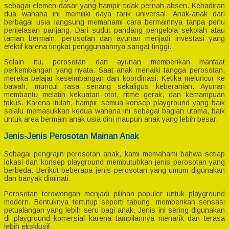
sebagai elemen dasar yang hampir tidak pernah absen. Kehadiran
dua wahana ini memiliki daya tarik universal. Anak-anak dari
berbagai usia langsung memahami cara bermainnya tanpa perlu
penjelasan panjang. Dari sudut pandang pengelola sekolah atau
taman bermain, perosotan dan ayunan menjadi investasi yang
efektif karena tingkat penggunaannya sangat tinggi.
Selain itu, perosotan dan ayunan memberikan manfaat
perkembangan yang nyata. Saat anak menaiki tangga perosotan,
mereka belajar keseimbangan dan koordinasi. Ketika meluncur ke
bawah, muncul rasa senang sekaligus keberanian. Ayunan
membantu melatih kekuatan otot, ritme gerak, dan kemampuan
fokus. Karena itulah, hampir semua konsep playground yang baik
selalu memasukkan kedua wahana ini sebagai bagian utama, baik
untuk area bermain anak usia dini maupun anak yang lebih besar.
Jenis-Jenis Perosotan Mainan Anak
Sebagai pengrajin perosotan anak, kami memahami bahwa setiap
lokasi dan konsep playground membutuhkan jenis perosotan yang
berbeda. Berikut beberapa jenis perosotan yang umum digunakan
dan banyak diminati.
Perosotan terowongan menjadi pilihan populer untuk playground
modern. Bentuknya tertutup seperti tabung, memberikan sensasi
petualangan yang lebih seru bagi anak. Jenis ini sering digunakan
di playground komersial karena tampilannya menarik dan terasa
lebih eksklusif.