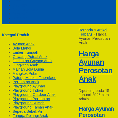
Pesanan
Cek Resi
Cek Biaya Kirim
Payment
Reseller
Afiliasi
Beranda
»
Artikel
Terbaru
» Harga
Kategori Produk
Ayunan Perosotan
Anak
Ayunan Anak
Bola Mandi
Harga
Ember Tumpah
Gawang Putsal Anak
Ayunan
Jembatan Goyang Anak
Jungkitan Anak
Perosotan
Mainan Bola Dunia
Mangkok Putar
Anak
Patung Maskot Fiberglass
Perosotan Anak
Playground Ayunan
Playground Indoor
Diposting pada 15
Playground Outdoor Anak
Januari 2026 oleh
Playground Perosotan
admin
Playground Rumah
Playground Taman Anak
Harga Ayunan
Sepeda Bebek Air
Perosotan
Tangga Pelangi Anak