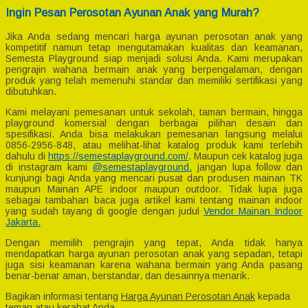
Ingin Pesan Perosotan Ayunan Anak yang Murah?
Jika Anda sedang mencari harga ayunan perosotan anak yang
kompetitif namun tetap mengutamakan kualitas dan keamanan,
Semesta Playground siap menjadi solusi Anda. Kami merupakan
pengrajin wahana bermain anak yang berpengalaman, dengan
produk yang telah memenuhi standar dan memiliki sertifikasi yang
dibutuhkan.
Kami melayani pemesanan untuk sekolah, taman bermain, hingga
playground komersial dengan berbagai pilihan desain dan
spesifikasi. Anda bisa melakukan pemesanan langsung melalui
0856-2956-848, atau melihat-lihat katalog produk kami terlebih
dahulu di
https://semestaplayground.com/
. Maupun cek katalog juga
di instagram kami
@semestaplayground.
jangan lupa follow dan
kunjungi bagi Anda yang mencari pusat dan produsen mainan TK
maupun Mainan APE indoor maupun outdoor. Tidak lupa juga
sebagai tambahan baca juga artikel kami tentang mainan indoor
yang sudah tayang di google dengan judul
Vendor Mainan Indoor
Jakarta.
Dengan memilih pengrajin yang tepat, Anda tidak hanya
mendapatkan harga ayunan perosotan anak yang sepadan, tetapi
juga sisi keamanan karena wahana bermain yang Anda pasang
benar-benar aman, berstandar, dan desainnya menarik.
Bagikan informasi tentang
Harga Ayunan Perosotan Anak
kepada
teman atau kerabat Anda.