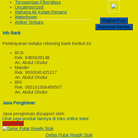
Terowongan Fiberglass
Uncategorized
Wahana Air Kolam Renang
Waterboom
Original Post
Artikel Terbaru
Download Gambar
Info Bank
Pembayaran melalui rekening bank berikut ini:
BCA
Rek.
8465638148
An. Abdul Ghofur
Mandiri
Rek.
9000041425217
An. Abdul Ghofur
BRI
Rek.
065101008499507
An. Abdul Ghofur
Jasa Pengiriman
Jasa pengiriman disupport oleh:
Lihat juga produk lainnya di toko online kami:
Best Seller
Gelas Putar Ready Stok