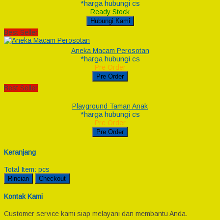
*harga hubungi cs
Ready Stock
Hubungi Kami
Best Seller
Aneka Macam Perosotan
*harga hubungi cs
Pre Order
Pre Order
Best Seller
Playground Taman Anak
*harga hubungi cs
Pre Order
Pre Order
Keranjang
Total Item:
pcs
Rincian
Checkout
Kontak Kami
Customer service kami siap melayani dan membantu Anda.