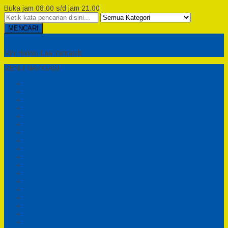
Buka jam 08.00 s/d jam 21.00
MENCARI
Semesta Playground
Min Haitsu Laa Yahtasib
MENU NAVIGASI
Beranda
Testimonial
Cara Order
Tentang Kami
Cara Pemesanan
Syarat dan Ketentuan
Perosotan Anak Fiberglass
Sepeda Bebek Air Fiberglass
Produsen Mainan Anak TK Karawang
Playgrond Anak Outdoor
Mainan Ayunan Anak
Produsen Mainan Mandi Bola
Cart
Katalog
Konfirmasi
Daftar
Login
Profil