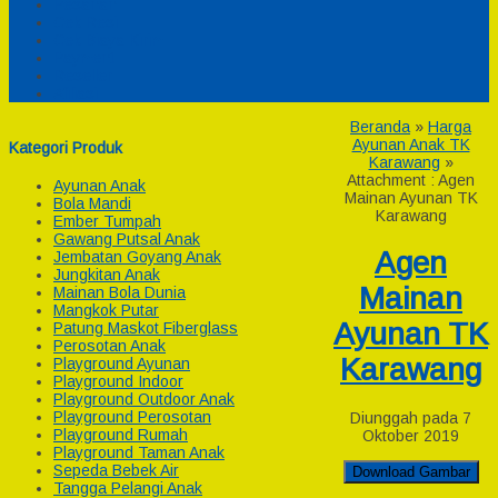
Pesanan
Cek Resi
Cek Biaya Kirim
Payment
Reseller
Afiliasi
Beranda
»
Harga
Ayunan Anak TK
Kategori Produk
Karawang
»
Attachment : Agen
Ayunan Anak
Mainan Ayunan TK
Bola Mandi
Karawang
Ember Tumpah
Gawang Putsal Anak
Agen
Jembatan Goyang Anak
Jungkitan Anak
Mainan
Mainan Bola Dunia
Mangkok Putar
Ayunan TK
Patung Maskot Fiberglass
Perosotan Anak
Karawang
Playground Ayunan
Playground Indoor
Playground Outdoor Anak
Playground Perosotan
Diunggah pada 7
Playground Rumah
Oktober 2019
Playground Taman Anak
Sepeda Bebek Air
Download Gambar
Tangga Pelangi Anak