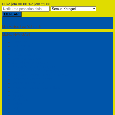
Buka jam 08.00 s/d jam 21.00
MENCARI
Semesta Playground
Min Haitsu Laa Yahtasib
MENU NAVIGASI
Beranda
Testimonial
Cara Order
Tentang Kami
Cara Pemesanan
Syarat dan Ketentuan
Perosotan Anak Fiberglass
Sepeda Bebek Air Fiberglass
Produsen Mainan Anak TK Karawang
Playgrond Anak Outdoor
Mainan Ayunan Anak
Produsen Mainan Mandi Bola
Cart
Katalog
Konfirmasi
Daftar
Login
Profil