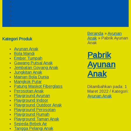
Pesanan
Cek Resi
Cek Biaya Kirim
Payment
Reseller
Afiliasi
Beranda
»
Ayunan
Anak
»
Pabrik Ayunan
Kategori Produk
Anak
Ayunan Anak
Pabrik
Bola Mandi
Ember Tumpah
Ayunan
Gawang Putsal Anak
Jembatan Goyang Anak
Anak
Jungkitan Anak
Mainan Bola Dunia
Mangkok Putar
Patung Maskot Fiberglass
Ditambahkan pada: 1
Perosotan Anak
Maret 2022 / Kategori:
Playground Ayunan
Ayunan Anak
Playground Indoor
Playground Outdoor Anak
Playground Perosotan
Playground Rumah
Playground Taman Anak
Sepeda Bebek Air
Tangga Pelangi Anak