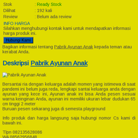
Stok
:
Ready Stock
Dilihat
:
192 kali
Review
:
Belum ada review
INFO HARGA
Silahkan menghubungi kontak kami untuk mendapatkan informasi
harga produk ini.
Hubungi Kami
Bagikan informasi tentang
Pabrik Ayunan Anak
kepada teman atau
kerabat Anda.
Deskripsi
Pabrik Ayunan Anak
Bersantai ria dengan keluarga adalah momen yang istimewa di saat
pandemi ini belum juga reda, lengkapi santai keluarga anda dengan
ayunan yang kece ini, Ayunan anak ini bisa Anda pesen sesuai
warna keinginan Anda, ayunan ini memiliki ukuran lebar dudukan 65
cm tinggi 2 meter
Buruan pesen sekarang juga di semesta playground
Info produk dan harga langsung saja hubungi nomor Cs kami di
bawah ini.
Tlpn 082135628086
WA 08562956848