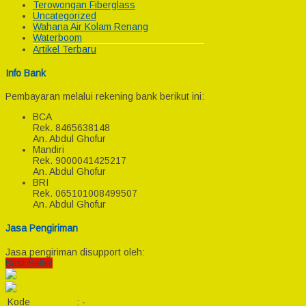
Terowongan Fiberglass
Uncategorized
Wahana Air Kolam Renang
Waterboom
Artikel Terbaru
Info Bank
Pembayaran melalui rekening bank berikut ini:
BCA
Rek.
8465638148
An. Abdul Ghofur
Mandiri
Rek.
9000041425217
An. Abdul Ghofur
BRI
Rek.
065101008499507
An. Abdul Ghofur
Jasa Pengiriman
Jasa pengiriman disupport oleh:
Best Seller
Kode
:
-