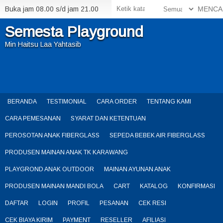
Buka jam 08.00 s/d jam 21.00
MENCA
Semesta Playground
Min Haitsu Laa Yahtasib
BERANDA
TESTIMONIAL
CARA ORDER
TENTANG KAMI
CARA PEMESANAN
SYARAT DAN KETENTUAN
PEROSOTAN ANAK FIBERGLASS
SEPEDA BEBEK AIR FIBERGLASS
PRODUSEN MAINAN ANAK TK KARAWANG
PLAYGROND ANAK OUTDOOR
MAINAN AYUNAN ANAK
PRODUSEN MAINAN MANDI BOLA
CART
KATALOG
KONFIRMASI
DAFTAR
LOGIN
PROFIL
PESANAN
CEK RESI
CEK BIAYA KIRIM
PAYMENT
RESELLER
AFILIASI