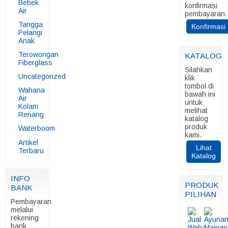
Bebek
konfirmasi
Air
pembayaran.
Tangga
Konfirmasi
Pelangi
Anak
Terowongan
KATALOG
Fiberglass
Silahkan
Uncategorized
klik
tombol di
Wahana
bawah ini
Air
untuk
Kolam
melihat
Renang
katalog
produk
Waterboom
kami.
Artikel
Lihat
Terbaru
Katalog
INFO
PRODUK
BANK
PILIHAN
Pembayaran
melalui
rekening
bank