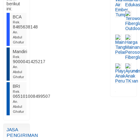
berikut
ini:
BCA
Rek.
8465638148
An.
Abdul
Ghofur
Mandiri
Rek.
9000041425217
An.
Abdul
Ghofur
BRI
Rek.
065101008499507
An.
Abdul
Ghofur
JASA
PENGIRIMAN