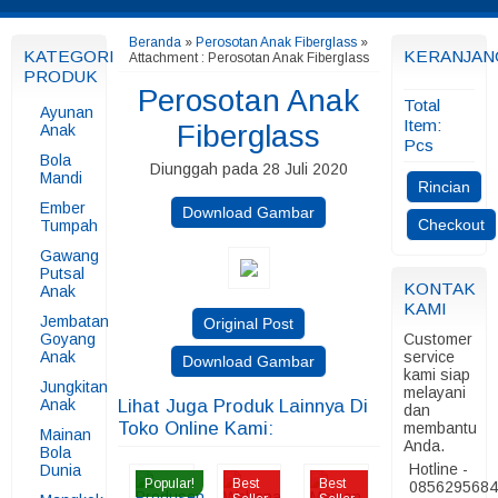
Beranda
»
Perosotan Anak Fiberglass
»
KATEGORI
KERANJAN
Attachment : Perosotan Anak Fiberglass
PRODUK
Perosotan Anak
Total
Ayunan
Item:
Fiberglass
Anak
Pcs
Bola
Diunggah pada 28 Juli 2020
Mandi
Rincian
Ember
Download Gambar
Checkout
Tumpah
Gawang
Putsal
KONTAK
Anak
KAMI
Jembatan
Original Post
Goyang
Customer
Anak
service
Download Gambar
kami siap
Jungkitan
melayani
Anak
Lihat Juga Produk Lainnya Di
dan
Toko Online Kami:
membantu
Mainan
Anda.
Bola
Hotline -
Dunia
Popular!
Best
Best
085629568