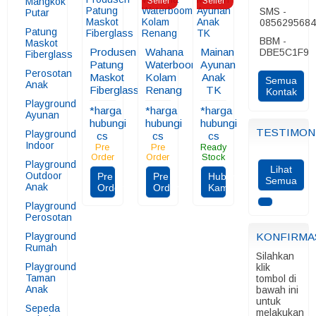
Mangkok
Seller
Seller
SMS -
Putar
085629568
Patung
BBM -
Maskot
Produsen
Wahana
Mainan
DBE5C1F9
Fiberglass
Patung
Waterboom
Ayunan
Perosotan
Maskot
Kolam
Anak
Semua
Anak
Fiberglass
Renang
TK
Kontak
Playground
*harga
*harga
*harga
Ayunan
hubungi
hubungi
hubungi
TESTIMON
Playground
cs
cs
cs
Indoor
Pre
Pre
Ready
Order
Order
Stock
Playground
Lihat
Outdoor
Pre
Pre
Hubungi
Semua
Anak
Order
Order
Kami
Playground
Perosotan
Playground
KONFIRMA
Rumah
Silahkan
Playground
klik
Taman
tombol di
Anak
bawah ini
untuk
Sepeda
melakukan