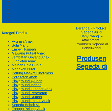
Pesanan
Cek Resi
Cek Biaya Kirim
Payment
Reseller
Afiliasi
Beranda
»
Produksi
Sepeda Air di
Kategori Produk
Banyuwangi
»
Attachment :
Ayunan Anak
Produsen Sepeda di
Bola Mandi
Banyuwangi
Ember Tumpah
Gawang Putsal Anak
Produsen
Jembatan Goyang Anak
Jungkitan Anak
Sepeda di
Mainan Bola Dunia
Mangkok Putar
Patung Maskot Fiberglass
Perosotan Anak
Playground Ayunan
Playground Indoor
Playground Outdoor Anak
Playground Perosotan
Playground Rumah
Playground Taman Anak
Sepeda Bebek Air
Tangga Pelangi Anak