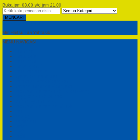
Buka jam 08.00 s/d jam 21.00
MENCARI
Semesta Playground
Min Haitsu Laa Yahtasib
MENU NAVIGASI
Beranda
Testimonial
Cara Order
Tentang Kami
Cara Pemesanan
Syarat dan Ketentuan
Perosotan Anak Fiberglass
Sepeda Bebek Air Fiberglass
Produsen Mainan Anak TK Karawang
Playgrond Anak Outdoor
Mainan Ayunan Anak
Produsen Mainan Mandi Bola
Cart
Katalog
Konfirmasi
Daftar
Login
Profil