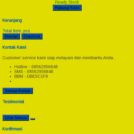
Ready Stock
Hubungi Kami
Keranjang
Total Item:
pcs
Rincian
Checkout
Kontak Kami
Customer service kami siap melayani dan membantu Anda.
Hotline - 08562956848
SMS - 08562956848
BBM - DBE5C1F9
Semua Kontak
Testimonial
Lihat Semua
Konfirmasi