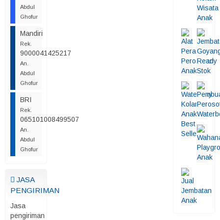
Abdul
Ghofur
Mandiri
Rek.
9000041425217
An.
Abdul
Ghofur
BRI
Rek.
065101008499507
An.
Abdul
Ghofur
JASA
PENGIRIMAN
Jasa
pengiriman