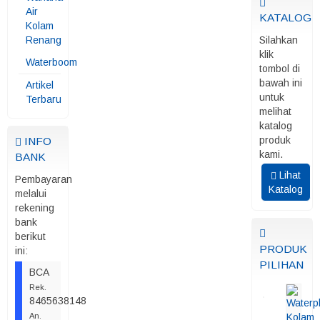
Air
KATALOG
Kolam
Renang
Silahkan
klik
Waterboom
tombol di
bawah ini
Artikel
untuk
Terbaru
melihat
katalog
produk
INFO
kami.
BANK
Lihat
Pembayaran
Katalog
melalui
rekening
bank
berikut
PRODUK
ini:
PILIHAN
BCA
Rek.
8465638148
An.