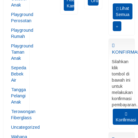
Order
Anak
Kami
Lihat
Playground
Semua
Perosotan
Playground
Rumah
Playground
KONFIRMA
Taman
Anak
Silahkan
Sepeda
klik
Bebek
tombol di
Air
bawah ini
untuk
Tangga
melakukan
Pelangi
konfirmasi
Anak
pembayaran.
Terowongan
Fiberglass
Konfirmasi
Uncategorized
Wahana