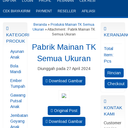
DAFTAR
LOGIN
PROFIL
PESANAN
CEK RESI
CEK BIAYA KIRIM
PAYMENT
RESELLER
AFILIASI
Beranda
»
Produksi Mainan TK Semua
Ukuran
» Attachment : Pabrik Mainan TK
KATEGORI
Semua Ukuran
KERANJAN
PRODUK
Pabrik Mainan TK
Total
Ayunan
Item:
Semua Ukuran
Anak
Pcs
Bola
Diunggah pada 27 April 2024
Mandi
Rincian
Ember
Download Gambar
Checkout
Tumpah
Gawang
Putsal
Anak
KONTAK
Original Post
KAMI
Jembatan
Goyang
Download Gambar
Customer
Anak