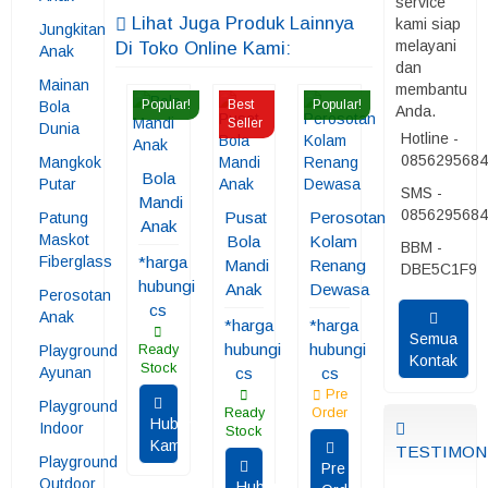
service
Lihat Juga Produk Lainnya
kami siap
Jungkitan
melayani
Di Toko Online Kami:
Anak
dan
Mainan
membantu
Popular!
Best
Popular!
Bola
Anda.
Seller
Dunia
Hotline -
085629568
Mangkok
Bola
Putar
SMS -
Mandi
085629568
Pusat
Perosotan
Patung
Anak
Maskot
Bola
Kolam
BBM -
Fiberglass
*harga
Mandi
Renang
DBE5C1F9
hubungi
Anak
Dewasa
Perosotan
cs
Anak
*harga
*harga
Semua
hubungi
hubungi
Playground
Ready
Kontak
Stock
Ayunan
cs
cs
Pre
Playground
Ready
Order
Hubungi
Indoor
Stock
Kami
TESTIMON
Playground
Pre
Outdoor
Hubungi