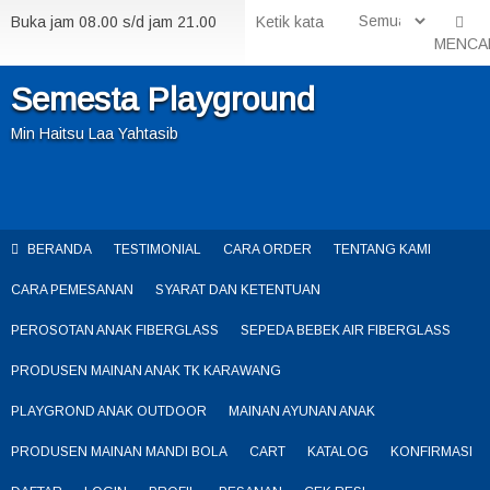
Buka jam 08.00 s/d jam 21.00
MENCA
Semesta Playground
Min Haitsu Laa Yahtasib
BERANDA
TESTIMONIAL
CARA ORDER
TENTANG KAMI
CARA PEMESANAN
SYARAT DAN KETENTUAN
PEROSOTAN ANAK FIBERGLASS
SEPEDA BEBEK AIR FIBERGLASS
PRODUSEN MAINAN ANAK TK KARAWANG
PLAYGROND ANAK OUTDOOR
MAINAN AYUNAN ANAK
PRODUSEN MAINAN MANDI BOLA
CART
KATALOG
KONFIRMASI