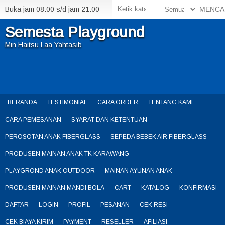
Buka jam 08.00 s/d jam 21.00
MENCA
Semesta Playground
Min Haitsu Laa Yahtasib
BERANDA
TESTIMONIAL
CARA ORDER
TENTANG KAMI
CARA PEMESANAN
SYARAT DAN KETENTUAN
PEROSOTAN ANAK FIBERGLASS
SEPEDA BEBEK AIR FIBERGLASS
PRODUSEN MAINAN ANAK TK KARAWANG
PLAYGROND ANAK OUTDOOR
MAINAN AYUNAN ANAK
PRODUSEN MAINAN MANDI BOLA
CART
KATALOG
KONFIRMASI
DAFTAR
LOGIN
PROFIL
PESANAN
CEK RESI
CEK BIAYA KIRIM
PAYMENT
RESELLER
AFILIASI