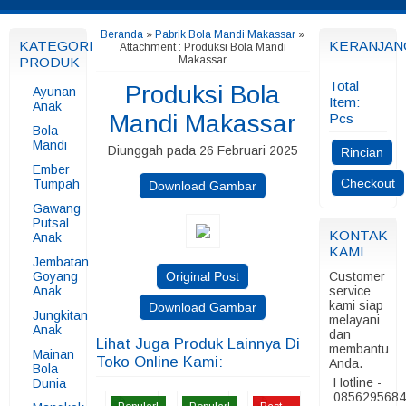
Beranda
»
Pabrik Bola Mandi Makassar
»
KATEGORI
KERANJAN
Attachment : Produksi Bola Mandi
Makassar
PRODUK
Total
Produksi Bola
Ayunan
Item:
Anak
Mandi Makassar
Pcs
Bola
Mandi
Diunggah pada 26 Februari 2025
Rincian
Ember
Checkout
Tumpah
Download Gambar
Gawang
Putsal
KONTAK
Anak
KAMI
Jembatan
Goyang
Original Post
Customer
Anak
service
kami siap
Download Gambar
Jungkitan
melayani
Anak
dan
Lihat Juga Produk Lainnya Di
membantu
Mainan
Toko Online Kami:
Anda.
Bola
Hotline -
Dunia
085629568