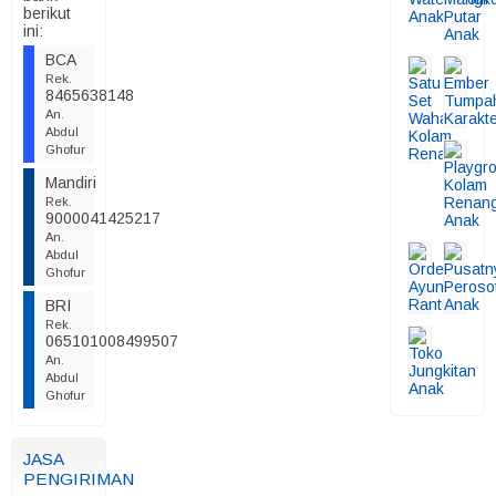
berikut
ini:
BCA
Rek.
8465638148
An.
Abdul
Ghofur
Mandiri
Rek.
9000041425217
An.
Abdul
Ghofur
BRI
Rek.
065101008499507
An.
Abdul
Ghofur
JASA
PENGIRIMAN