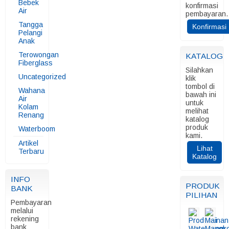
Bebek
konfirmasi
Air
pembayaran.
Tangga
Konfirmasi
Pelangi
Anak
Terowongan
KATALOG
Fiberglass
Silahkan
Uncategorized
klik
tombol di
Wahana
bawah ini
Air
untuk
Kolam
melihat
Renang
katalog
produk
Waterboom
kami.
Artikel
Lihat
Terbaru
Katalog
INFO
PRODUK
BANK
PILIHAN
Pembayaran
melalui
rekening
bank