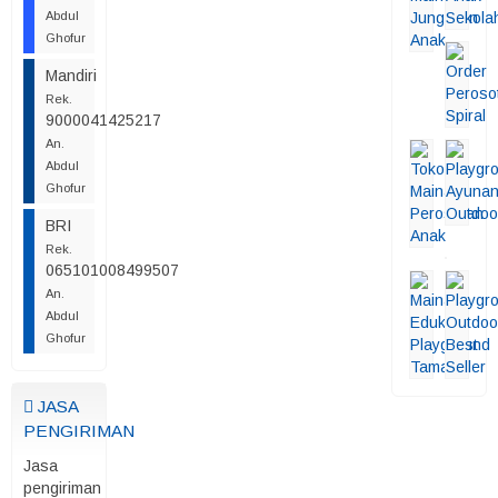
Abdul
Ghofur
Mandiri
Rek.
9000041425217
An.
Abdul
Ghofur
BRI
Rek.
065101008499507
An.
Abdul
Ghofur
JASA
PENGIRIMAN
Jasa
pengiriman