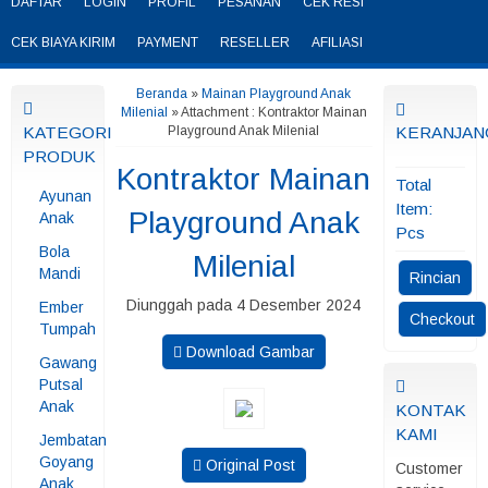
DAFTAR
LOGIN
PROFIL
PESANAN
CEK RESI
CEK BIAYA KIRIM
PAYMENT
RESELLER
AFILIASI
Beranda
»
Mainan Playground Anak
Milenial
» Attachment : Kontraktor Mainan
KATEGORI
Playground Anak Milenial
KERANJAN
PRODUK
Kontraktor Mainan
Total
Ayunan
Item:
Playground Anak
Anak
Pcs
Bola
Milenial
Mandi
Rincian
Diunggah pada 4 Desember 2024
Ember
Checkout
Tumpah
Download Gambar
Gawang
Putsal
Anak
KONTAK
KAMI
Jembatan
Goyang
Original Post
Customer
Anak