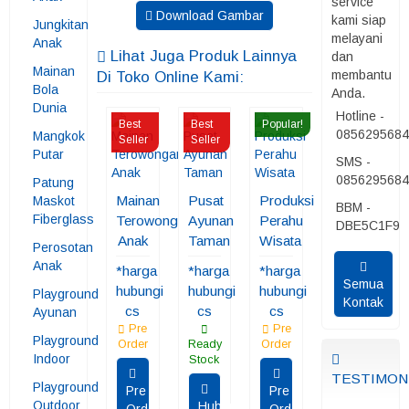
service
Download Gambar
kami siap
Jungkitan
melayani
Anak
Lihat Juga Produk Lainnya
dan
Mainan
membantu
Di Toko Online Kami:
Bola
Anda.
Dunia
Hotline -
Best
Best
Popular!
085629568
Mangkok
Seller
Seller
Putar
SMS -
085629568
Patung
Mainan
Pusat
Produksi
Maskot
BBM -
Fiberglass
Terowongan
Ayunan
Perahu
DBE5C1F9
Anak
Taman
Wisata
Perosotan
Anak
*harga
*harga
*harga
Semua
hubungi
hubungi
hubungi
Playground
Kontak
cs
cs
cs
Ayunan
Pre
Pre
Playground
Order
Ready
Order
Indoor
Stock
TESTIMON
Playground
Pre
Pre
Outdoor
Hubungi