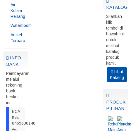
Air
KATALOG
Kolam
Renang
Silahkan
klik
Waterboom
tombol di
bawah ini
Artikel
untuk
Terbaru
melihat
katalog
produk
INFO
kami.
BANK
Lihat
Pembayaran
Katalog
melalui
rekening
bank
berikut
PRODUK
ini:
PILIHAN
BCA
Rek.
8465638148
An.