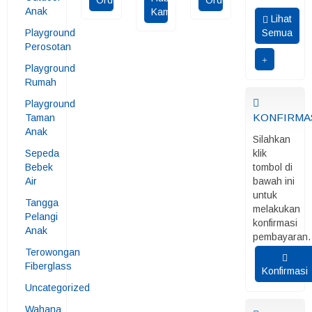
Order
Order
Anak
Kami
Lihat
Playground
Semua
Perosotan
Playground
Rumah
Playground
KONFIRMA
Taman
Anak
Silahkan
Sepeda
klik
Bebek
tombol di
Air
bawah ini
untuk
Tangga
melakukan
Pelangi
konfirmasi
Anak
pembayaran.
Terowongan
Fiberglass
Konfirmasi
Uncategorized
Wahana