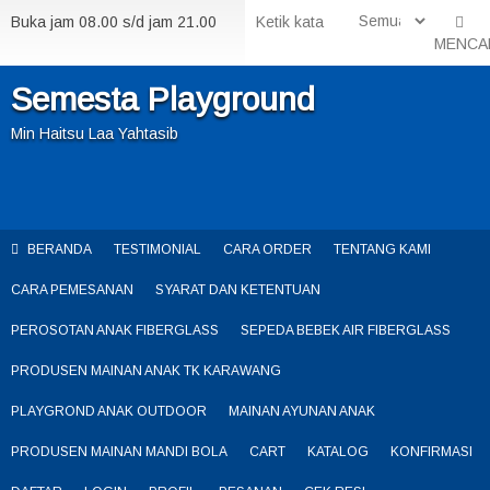
Buka jam 08.00 s/d jam 21.00
MENCA
Semesta Playground
Min Haitsu Laa Yahtasib
BERANDA
TESTIMONIAL
CARA ORDER
TENTANG KAMI
CARA PEMESANAN
SYARAT DAN KETENTUAN
PEROSOTAN ANAK FIBERGLASS
SEPEDA BEBEK AIR FIBERGLASS
PRODUSEN MAINAN ANAK TK KARAWANG
PLAYGROND ANAK OUTDOOR
MAINAN AYUNAN ANAK
PRODUSEN MAINAN MANDI BOLA
CART
KATALOG
KONFIRMASI