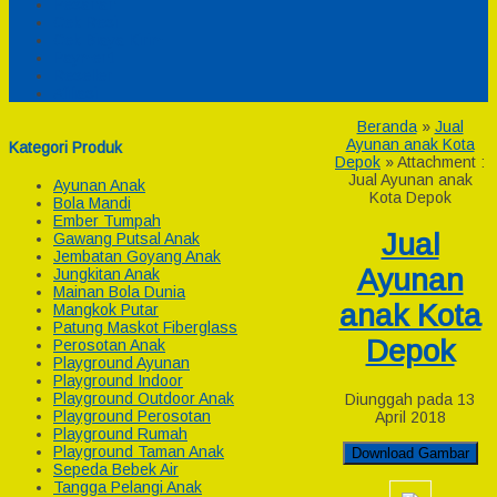
Pesanan
Cek Resi
Cek Biaya Kirim
Payment
Reseller
Afiliasi
Beranda
»
Jual
Ayunan anak Kota
Kategori Produk
Depok
» Attachment :
Jual Ayunan anak
Ayunan Anak
Kota Depok
Bola Mandi
Ember Tumpah
Jual
Gawang Putsal Anak
Jembatan Goyang Anak
Ayunan
Jungkitan Anak
Mainan Bola Dunia
anak Kota
Mangkok Putar
Patung Maskot Fiberglass
Depok
Perosotan Anak
Playground Ayunan
Playground Indoor
Playground Outdoor Anak
Diunggah pada 13
Playground Perosotan
April 2018
Playground Rumah
Playground Taman Anak
Download Gambar
Sepeda Bebek Air
Tangga Pelangi Anak