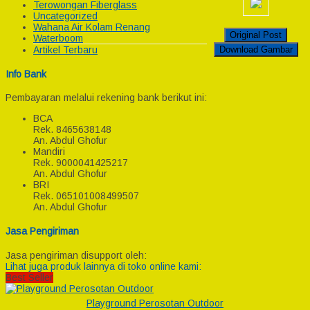
Terowongan Fiberglass
Uncategorized
Wahana Air Kolam Renang
Original Post
Waterboom
Download Gambar
Artikel Terbaru
Info Bank
Pembayaran melalui rekening bank berikut ini:
BCA
Rek.
8465638148
An. Abdul Ghofur
Mandiri
Rek.
9000041425217
An. Abdul Ghofur
BRI
Rek.
065101008499507
An. Abdul Ghofur
Jasa Pengiriman
Jasa pengiriman disupport oleh:
Lihat juga produk lainnya di toko online kami:
Best Seller
Playground Perosotan Outdoor