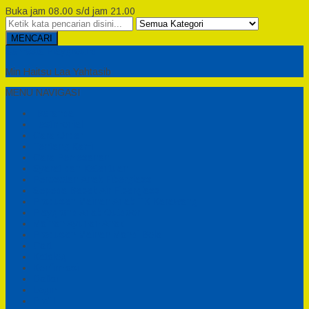
Buka jam 08.00 s/d jam 21.00
MENCARI
Semesta Playground
Min Haitsu Laa Yahtasib
MENU NAVIGASI
Beranda
Testimonial
Cara Order
Tentang Kami
Cara Pemesanan
Syarat dan Ketentuan
Perosotan Anak Fiberglass
Sepeda Bebek Air Fiberglass
Produsen Mainan Anak TK Karawang
Playgrond Anak Outdoor
Mainan Ayunan Anak
Produsen Mainan Mandi Bola
Cart
Katalog
Konfirmasi
Daftar
Login
Profil