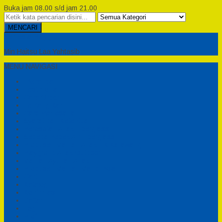
Buka jam 08.00 s/d jam 21.00
MENCARI
Semesta Playground
Min Haitsu Laa Yahtasib
MENU NAVIGASI
Beranda
Testimonial
Cara Order
Tentang Kami
Cara Pemesanan
Syarat dan Ketentuan
Perosotan Anak Fiberglass
Sepeda Bebek Air Fiberglass
Produsen Mainan Anak TK Karawang
Playgrond Anak Outdoor
Mainan Ayunan Anak
Produsen Mainan Mandi Bola
Cart
Katalog
Konfirmasi
Daftar
Login
Profil