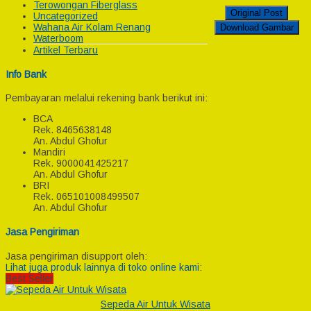
Terowongan Fiberglass
Original Post
Uncategorized
Wahana Air Kolam Renang
Download Gambar
Waterboom
Artikel Terbaru
Info Bank
Pembayaran melalui rekening bank berikut ini:
BCA
Rek.
8465638148
An. Abdul Ghofur
Mandiri
Rek.
9000041425217
An. Abdul Ghofur
BRI
Rek.
065101008499507
An. Abdul Ghofur
Jasa Pengiriman
Jasa pengiriman disupport oleh:
Lihat juga produk lainnya di toko online kami:
Best Seller
Sepeda Air Untuk Wisata