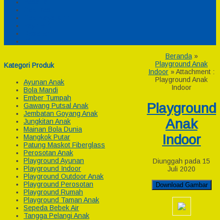
Pesanan
Cek Resi
Cek Biaya Kirim
Payment
Reseller
Afiliasi
Beranda
»
Playground Anak
Kategori Produk
Indoor
» Attachment :
Playground Anak
Ayunan Anak
Indoor
Bola Mandi
Ember Tumpah
Playground
Gawang Putsal Anak
Jembatan Goyang Anak
Anak
Jungkitan Anak
Mainan Bola Dunia
Indoor
Mangkok Putar
Patung Maskot Fiberglass
Perosotan Anak
Playground Ayunan
Diunggah pada 15
Playground Indoor
Juli 2020
Playground Outdoor Anak
Playground Perosotan
Download Gambar
Playground Rumah
Playground Taman Anak
Sepeda Bebek Air
Tangga Pelangi Anak