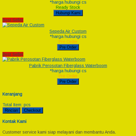
*harga hubungi cs
Ready Stock
Hubungi Kami
Best Seller
Sepeda Air Custom
*harga hubungi cs
Pre Order
Pre Order
Best Seller
Pabrik Perosotan Fiberglass Waterboom
*harga hubungi cs
Pre Order
Pre Order
Keranjang
Total Item:
pcs
Rincian
Checkout
Kontak Kami
Customer service kami siap melayani dan membantu Anda.