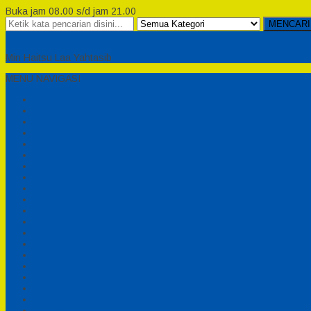
Buka jam 08.00 s/d jam 21.00
MENCARI
Semesta Playground
Min Haitsu Laa Yahtasib
MENU NAVIGASI
Beranda
Testimonial
Cara Order
Tentang Kami
Cara Pemesanan
Syarat dan Ketentuan
Perosotan Anak Fiberglass
Sepeda Bebek Air Fiberglass
Produsen Mainan Anak TK Karawang
Playgrond Anak Outdoor
Mainan Ayunan Anak
Produsen Mainan Mandi Bola
Cart
Katalog
Konfirmasi
Daftar
Login
Profil
Pesanan
Cek Resi