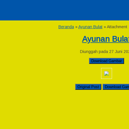
Beranda
»
Ayunan Bulat
» Attachment 
Ayunan Bula
Diunggah pada 27 Juni 20
Download Gambar
Original Post
Download Ga