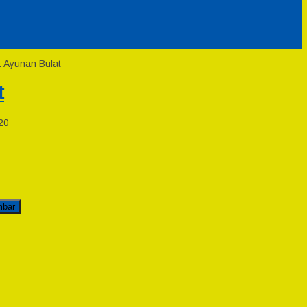
: Ayunan Bulat
t
20
mbar