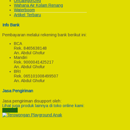
Uncategorized
Wahana Air Kolam Renang
Waterboom
Artikel Terbaru
Info Bank
Pembayaran melalui rekening bank berikut ini:
BCA
Rek.
8465638148
An. Abdul Ghofur
Mandiri
Rek.
9000041425217
An. Abdul Ghofur
BRI
Rek.
065101008499507
An. Abdul Ghofur
Jasa Pengiriman
Jasa pengiriman disupport oleh:
Lihat juga produk lainnya di toko online kami:
Popular!