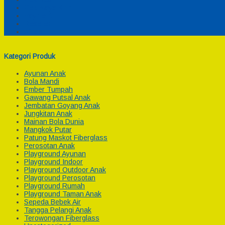
Cek Biaya Kirim
Payment
Reseller
Afiliasi
Kategori Produk
Ayunan Anak
Bola Mandi
Ember Tumpah
Gawang Putsal Anak
Jembatan Goyang Anak
Jungkitan Anak
Mainan Bola Dunia
Mangkok Putar
Patung Maskot Fiberglass
Perosotan Anak
Playground Ayunan
Playground Indoor
Playground Outdoor Anak
Playground Perosotan
Playground Rumah
Playground Taman Anak
Sepeda Bebek Air
Tangga Pelangi Anak
Terowongan Fiberglass