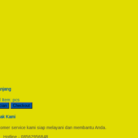
njang
l Item:
pcs
cian
Checkout
ak Kami
omer service kami siap melayani dan membantu Anda.
Hotline - 08562956848