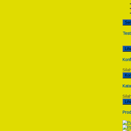
Se
Test
Lih
Konf
Sila
Kon
Kata
Sila
Lih
Prod