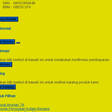
SMS - 08562956848
BBM - DBE5C1F9
mua Kontak
imonial
at Semua
irmasi
hkan klik tombol di bawah ini untuk melakukan konfirmasi pembayaran.
firmasi
log
hkan klik tombol di bawah ini untuk melihat katalog produk kami.
at Katalog
uk Pilihan