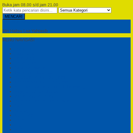
Buka jam 08.00 s/d jam 21.00
MENCARI
Semesta Playground
Min Haitsu Laa Yahtasib
MENU NAVIGASI
Beranda
Testimonial
Cara Order
Tentang Kami
Cara Pemesanan
Syarat dan Ketentuan
Perosotan Anak Fiberglass
Sepeda Bebek Air Fiberglass
Produsen Mainan Anak TK Karawang
Playgrond Anak Outdoor
Mainan Ayunan Anak
Produsen Mainan Mandi Bola
Cart
Katalog
Konfirmasi
Daftar
Login
Profil