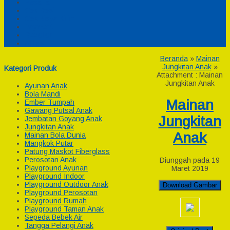
Pesanan
Cek Resi
Cek Biaya Kirim
Payment
Reseller
Afiliasi
Beranda
»
Mainan
Jungkitan Anak
»
Kategori Produk
Attachment : Mainan
Jungkitan Anak
Ayunan Anak
Bola Mandi
Mainan
Ember Tumpah
Gawang Putsal Anak
Jungkitan
Jembatan Goyang Anak
Jungkitan Anak
Anak
Mainan Bola Dunia
Mangkok Putar
Patung Maskot Fiberglass
Perosotan Anak
Diunggah pada 19
Playground Ayunan
Maret 2019
Playground Indoor
Playground Outdoor Anak
Download Gambar
Playground Perosotan
Playground Rumah
Playground Taman Anak
Sepeda Bebek Air
Tangga Pelangi Anak