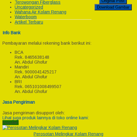
Original Post
Terowongan Fiberglass
Uncategorized
Download Gambar
Wahana Air Kolam Renang
Waterboom
Artikel Terbaru
Info Bank
Pembayaran melalui rekening bank berikut ini:
BCA
Rek.
8465638148
An. Abdul Ghofur
Mandiri
Rek.
9000041425217
An. Abdul Ghofur
BRI
Rek.
065101008499507
An. Abdul Ghofur
Jasa Pengiriman
Jasa pengiriman disupport oleh:
Lihat juga produk lainnya di toko online kami:
Popular!
Perosotan Melingkar Kolam Renang