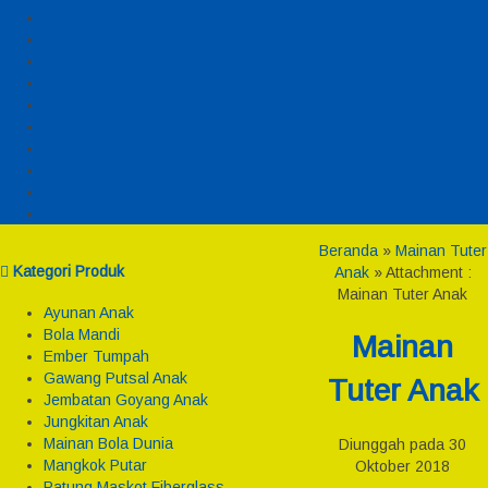
Konfirmasi
Daftar
Login
Profil
Pesanan
Cek Resi
Cek Biaya Kirim
Payment
Reseller
Afiliasi
Beranda
»
Mainan Tuter
Kategori Produk
Anak
» Attachment :
Mainan Tuter Anak
Ayunan Anak
Bola Mandi
Mainan
Ember Tumpah
Gawang Putsal Anak
Tuter Anak
Jembatan Goyang Anak
Jungkitan Anak
Mainan Bola Dunia
Diunggah pada 30
Mangkok Putar
Oktober 2018
Patung Maskot Fiberglass