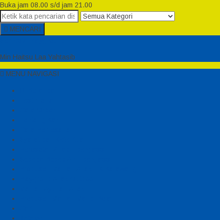
Buka jam 08.00 s/d jam 21.00
MENCARI
Semesta Playground
Min Haitsu Laa Yahtasib
MENU NAVIGASI
Beranda
Testimonial
Cara Order
Tentang Kami
Cara Pemesanan
Syarat dan Ketentuan
Perosotan Anak Fiberglass
Sepeda Bebek Air Fiberglass
Produsen Mainan Anak TK Karawang
Playgrond Anak Outdoor
Mainan Ayunan Anak
Produsen Mainan Mandi Bola
Cart
Katalog