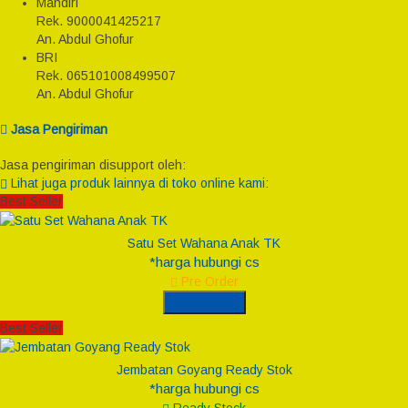
Mandiri
Rek.
9000041425217
An. Abdul Ghofur
BRI
Rek.
065101008499507
An. Abdul Ghofur
Jasa Pengiriman
Jasa pengiriman disupport oleh:
Lihat juga produk lainnya di toko online kami:
Best Seller
Satu Set Wahana Anak TK
*harga hubungi cs
Pre Order
Pre Order
Best Seller
Jembatan Goyang Ready Stok
*harga hubungi cs