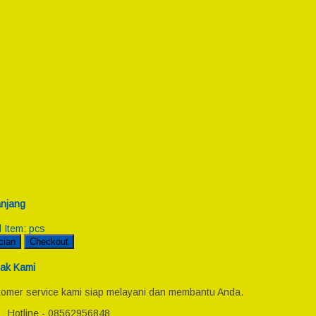
njang
l Item:
pcs
cian
Checkout
ak Kami
omer service kami siap melayani dan membantu Anda.
Hotline - 08562956848