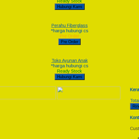
Ready Stock
Hubungi Kami
Perahu Fiberglass
*harga hubungi cs
Pre Order
Pre Order
Toko Ayunan Anak
*harga hubungi cs
Ready Stock
Hubungi Kami
Kera
Tota
Rin
Kont
Cust