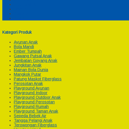
Cek Biaya Kirim
Payment
Reseller
Afiliasi
Kategori Produk
Ayunan Anak
Bola Mandi
Ember Tumpah
Gawang Putsal Anak
Jembatan Goyang Anak
Jungkitan Anak
Mainan Bola Dunia
Mangkok Putar
Patung Maskot Fiberglass
Perosotan Anak
Playground Ayunan
Playground Indoor
Playground Outdoor Anak
Playground Perosotan
Playground Rumah
Playground Taman Anak
Sepeda Bebek Air
Tangga Pelangi Anak
Terowongan Fiberglass