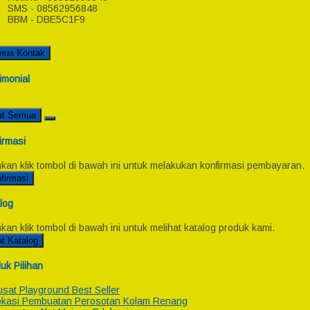
SMS - 08562956848
BBM - DBE5C1F9
mua Kontak
imonial
at Semua
irmasi
hkan klik tombol di bawah ini untuk melakukan konfirmasi pembayaran.
firmasi
log
hkan klik tombol di bawah ini untuk melihat katalog produk kami.
at Katalog
uk Pilihan