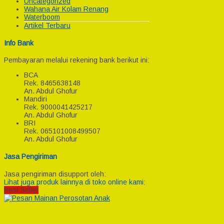
Uncategorized
Wahana Air Kolam Renang
Waterboom
Artikel Terbaru
Info Bank
Pembayaran melalui rekening bank berikut ini:
BCA
Rek.
8465638148
An. Abdul Ghofur
Mandiri
Rek.
9000041425217
An. Abdul Ghofur
BRI
Rek.
065101008499507
An. Abdul Ghofur
Jasa Pengiriman
Jasa pengiriman disupport oleh:
Lihat juga produk lainnya di toko online kami:
Best Seller