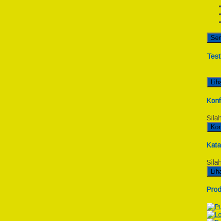
Se
Test
Lih
Konf
Sila
Kon
Kata
Sila
Lih
Prod