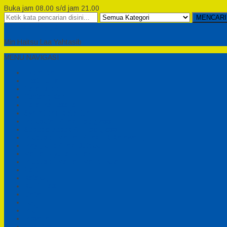
Buka jam 08.00 s/d jam 21.00
MENCARI
Semesta Playground
Min Haitsu Laa Yahtasib
MENU NAVIGASI
Beranda
Testimonial
Cara Order
Tentang Kami
Cara Pemesanan
Syarat dan Ketentuan
Perosotan Anak Fiberglass
Sepeda Bebek Air Fiberglass
Produsen Mainan Anak TK Karawang
Playgrond Anak Outdoor
Mainan Ayunan Anak
Produsen Mainan Mandi Bola
Cart
Katalog
Konfirmasi
Daftar
Login
Profil
Pesanan
Cek Resi