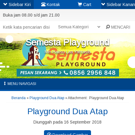
Sidebar Kiri
Kontak
Cart
Sidebar Kanan
Buka jam 08.00 s/d jam 21.00
MENCARI
Semesta Playground
Min Haitsu Laa Yahtasib
MENU NAVIGASI
Beranda
»
Playground Dua Atap
» Attachment : Playground Dua Atap
Playground Dua Atap
Diunggah pada 16 September 2018