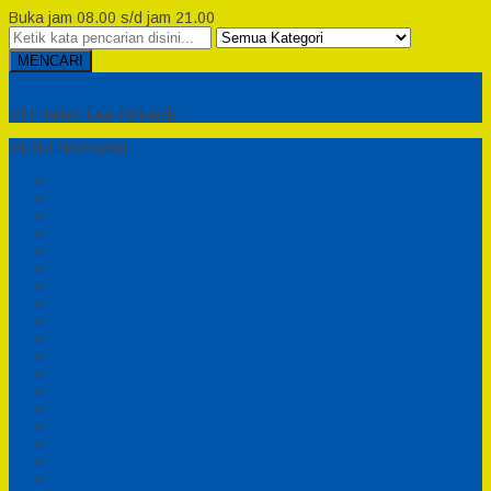
Buka jam 08.00 s/d jam 21.00
MENCARI
Semesta Playground
Min Haitsu Laa Yahtasib
MENU NAVIGASI
Beranda
Testimonial
Cara Order
Tentang Kami
Cara Pemesanan
Syarat dan Ketentuan
Perosotan Anak Fiberglass
Sepeda Bebek Air Fiberglass
Produsen Mainan Anak TK Karawang
Playgrond Anak Outdoor
Mainan Ayunan Anak
Produsen Mainan Mandi Bola
Cart
Katalog
Konfirmasi
Daftar
Login
Profil