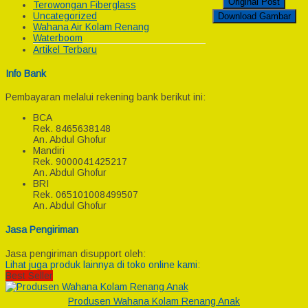
Original Post
Terowongan Fiberglass
Uncategorized
Download Gambar
Wahana Air Kolam Renang
Waterboom
Artikel Terbaru
Info Bank
Pembayaran melalui rekening bank berikut ini:
BCA
Rek.
8465638148
An. Abdul Ghofur
Mandiri
Rek.
9000041425217
An. Abdul Ghofur
BRI
Rek.
065101008499507
An. Abdul Ghofur
Jasa Pengiriman
Jasa pengiriman disupport oleh:
Lihat juga produk lainnya di toko online kami:
Best Seller
Produsen Wahana Kolam Renang Anak