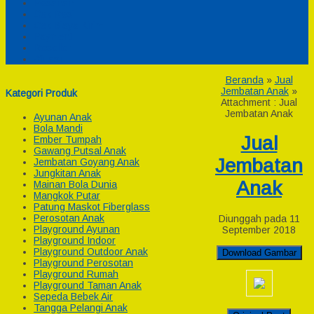
Pesanan
Cek Resi
Cek Biaya Kirim
Payment
Reseller
Afiliasi
Beranda
»
Jual
Jembatan Anak
»
Kategori Produk
Attachment : Jual
Jembatan Anak
Ayunan Anak
Bola Mandi
Jual
Ember Tumpah
Gawang Putsal Anak
Jembatan
Jembatan Goyang Anak
Jungkitan Anak
Anak
Mainan Bola Dunia
Mangkok Putar
Patung Maskot Fiberglass
Perosotan Anak
Diunggah pada 11
Playground Ayunan
September 2018
Playground Indoor
Playground Outdoor Anak
Download Gambar
Playground Perosotan
Playground Rumah
Playground Taman Anak
Sepeda Bebek Air
Tangga Pelangi Anak