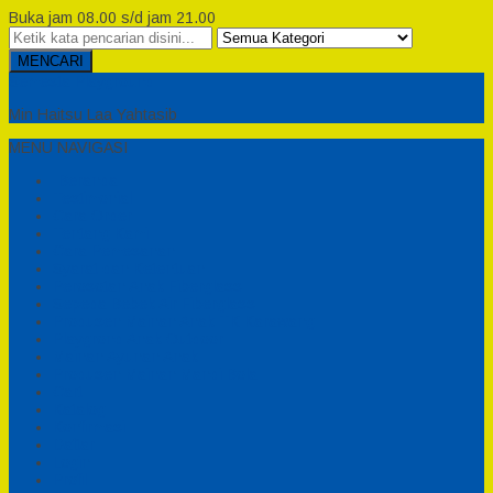
Buka jam 08.00 s/d jam 21.00
MENCARI
Semesta Playground
Min Haitsu Laa Yahtasib
MENU NAVIGASI
Beranda
Testimonial
Cara Order
Tentang Kami
Cara Pemesanan
Syarat dan Ketentuan
Perosotan Anak Fiberglass
Sepeda Bebek Air Fiberglass
Produsen Mainan Anak TK Karawang
Playgrond Anak Outdoor
Mainan Ayunan Anak
Produsen Mainan Mandi Bola
Cart
Katalog
Konfirmasi
Daftar
Login
Profil