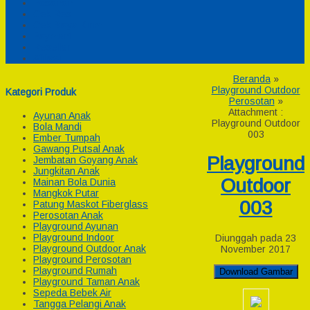
Pesanan
Cek Resi
Cek Biaya Kirim
Payment
Reseller
Afiliasi
Beranda
»
Playground Outdoor
Kategori Produk
Perosotan
»
Attachment :
Ayunan Anak
Playground Outdoor
Bola Mandi
003
Ember Tumpah
Gawang Putsal Anak
Playground
Jembatan Goyang Anak
Jungkitan Anak
Outdoor
Mainan Bola Dunia
Mangkok Putar
003
Patung Maskot Fiberglass
Perosotan Anak
Playground Ayunan
Playground Indoor
Diunggah pada 23
Playground Outdoor Anak
November 2017
Playground Perosotan
Playground Rumah
Download Gambar
Playground Taman Anak
Sepeda Bebek Air
Tangga Pelangi Anak