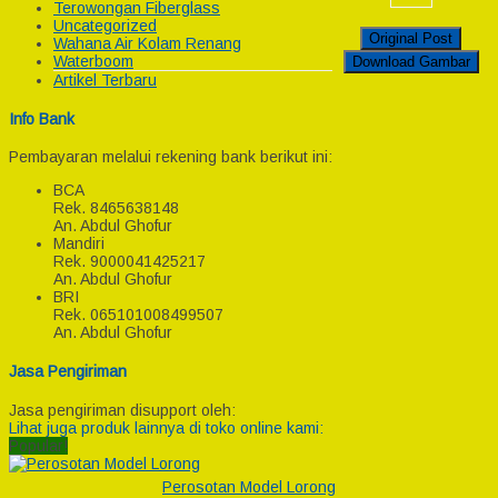
Terowongan Fiberglass
Uncategorized
Original Post
Wahana Air Kolam Renang
Waterboom
Download Gambar
Artikel Terbaru
Info Bank
Pembayaran melalui rekening bank berikut ini:
BCA
Rek.
8465638148
An. Abdul Ghofur
Mandiri
Rek.
9000041425217
An. Abdul Ghofur
BRI
Rek.
065101008499507
An. Abdul Ghofur
Jasa Pengiriman
Jasa pengiriman disupport oleh:
Lihat juga produk lainnya di toko online kami:
Popular!
Perosotan Model Lorong