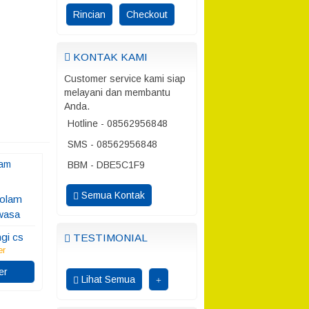
Rincian
Checkout
KONTAK KAMI
Customer service kami siap
melayani dan membantu
Anda.
Hotline - 08562956848
SMS - 08562956848
BBM - DBE5C1F9
Semua Kontak
Kolam
wasa
gi cs
TESTIMONIAL
er
er
Lihat Semua