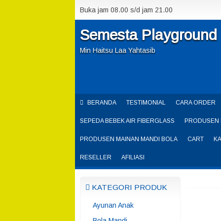
Buka jam 08.00 s/d jam 21.00
Semesta Playground
Min Haitsu Laa Yahtasib
BERANDA
TESTIMONIAL
CARA ORDER
SEPEDA BEBEK AIR FIBERGLASS
PRODUSEN 
PRODUSEN MAINAN MANDI BOLA
CART
K
RESELLER
AFILIASI
KATEGORI PRODUK
Ayunan Anak
Bola Mandi