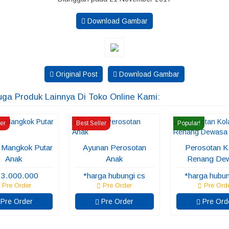
Download Gambar
Original Post
Download Gambar
uga Produk Lainnya Di Toko Online Kami:
ler
Best Seller
Popular!
 Mangkok Putar
Ayunan Perosotan
Perosotan 
Anak
Anak
Renang De
 3.000.000
*harga hubungi cs
*harga hubun
Pre Order
Pre Order
Pre Ord
Pre Order
Pre Order
Pre Ord