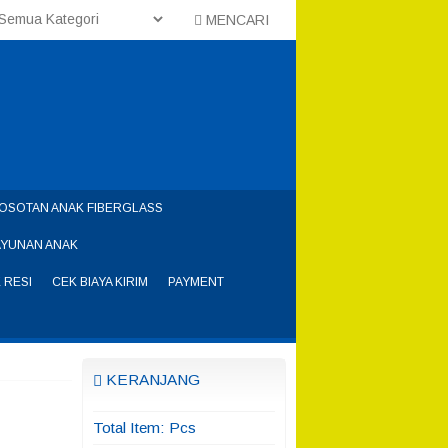
MENCARI
OSOTAN ANAK FIBERGLASS
AYUNAN ANAK
 RESI
CEK BIAYA KIRIM
PAYMENT
KERANJANG
Total Item:
Pcs