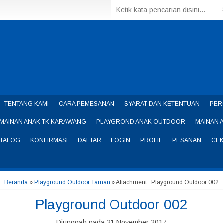
TENTANG KAMI
CARA PEMESANAN
SYARAT DAN KETENTUAN
PER
MAINAN ANAK TK KARAWANG
PLAYGROND ANAK OUTDOOR
MAINAN 
ATALOG
KONFIRMASI
DAFTAR
LOGIN
PROFIL
PESANAN
CEK
Beranda
»
Playground Outdoor Taman
» Attachment : Playground Outdoor 002
Playground Outdoor 002
Diunggah pada 21 November 2017