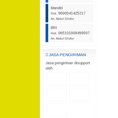
Mandiri
9000041425217
Rek.
An. Abdul Ghofur
BRI
065101008499507
Rek.
An. Abdul Ghofur
JASA PENGIRIMAN
Jasa pengiriman disupport
oleh: